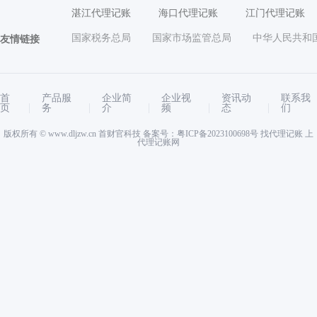
湛江代理记账
海口代理记账
江门代理记账
国家税务总局
国家市场监管总局
中华人民共和
友情链接
首
产品服
企业简
企业视
资讯动
联系我
页
务
介
频
态
们
版权所有 ©
www.dljzw.cn
首财官科技 备案号：
粤ICP备2023100698号
找代理记账 上
代理记账网