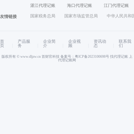
湛江代理记账
海口代理记账
江门代理记账
国家税务总局
国家市场监管总局
中华人民共和
友情链接
首
产品服
企业简
企业视
资讯动
联系我
页
务
介
频
态
们
版权所有 ©
www.dljzw.cn
首财官科技 备案号：
粤ICP备2023100698号
找代理记账 上
代理记账网