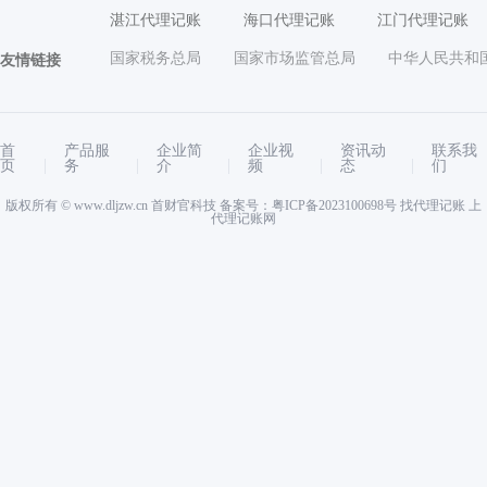
湛江代理记账
海口代理记账
江门代理记账
国家税务总局
国家市场监管总局
中华人民共和
友情链接
首
产品服
企业简
企业视
资讯动
联系我
页
务
介
频
态
们
版权所有 ©
www.dljzw.cn
首财官科技 备案号：
粤ICP备2023100698号
找代理记账 上
代理记账网