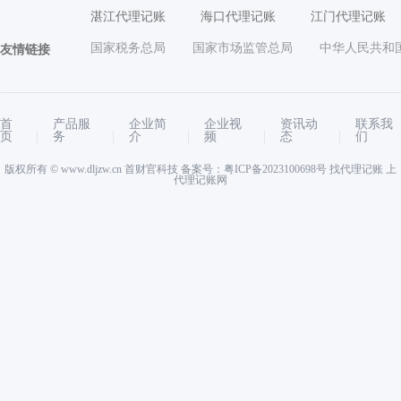
湛江代理记账
海口代理记账
江门代理记账
国家税务总局
国家市场监管总局
中华人民共和
友情链接
首
产品服
企业简
企业视
资讯动
联系我
页
务
介
频
态
们
版权所有 ©
www.dljzw.cn
首财官科技 备案号：
粤ICP备2023100698号
找代理记账 上
代理记账网